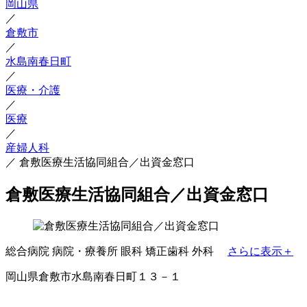
岡山県
／
倉敷市
／
水島南春日町
／
医療・介護
／
医療
／
産婦人科
／
倉敷医療生活協同組合／出資金窓口
倉敷医療生活協同組合／出資金窓口
総合病院
病院・療養所
眼科
矯正歯科
外科
さらに表示＋
岡山県倉敷市水島南春日町１３－１