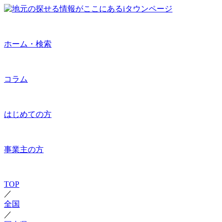
ホーム・検索
コラム
はじめての方
事業主の方
TOP
／
全国
／