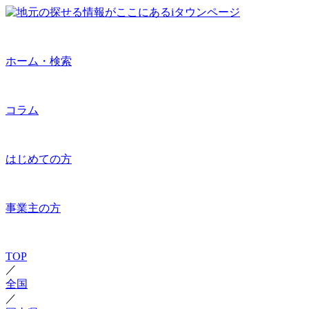
ホーム・検索
コラム
はじめての方
事業主の方
TOP
／
全国
／