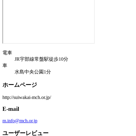
電車
JR宇部線常盤駅徒歩10分
車
水島中央公園1分
ホームページ
http://suiwakai-mch.or.jp/
E-mail
m.info@mch.or.jp
ユーザーレビュー