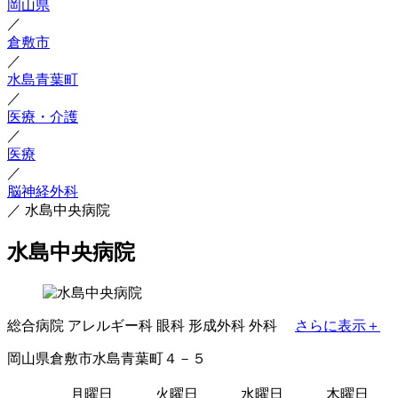
岡山県
／
倉敷市
／
水島青葉町
／
医療・介護
／
医療
／
脳神経外科
／
水島中央病院
水島中央病院
総合病院
アレルギー科
眼科
形成外科
外科
さらに表示＋
岡山県倉敷市水島青葉町４－５
月曜日
火曜日
水曜日
木曜日