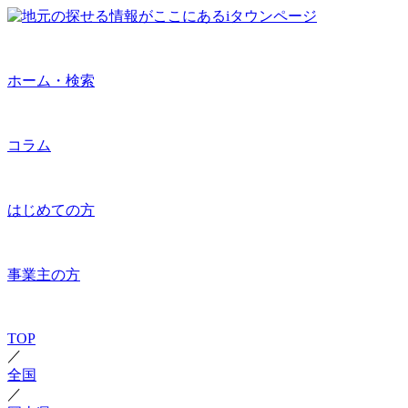
ホーム・検索
コラム
はじめての方
事業主の方
TOP
／
全国
／