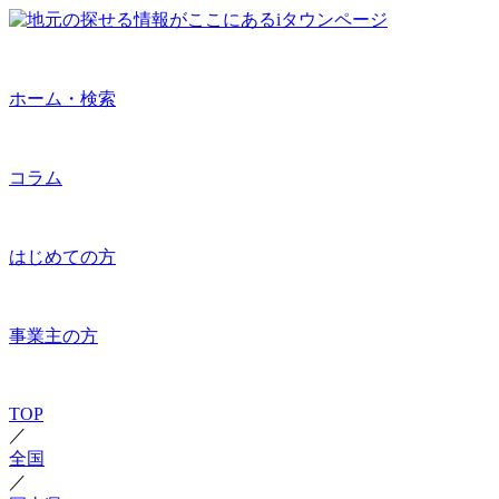
ホーム・検索
コラム
はじめての方
事業主の方
TOP
／
全国
／