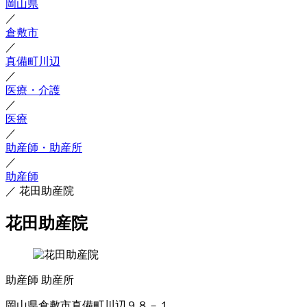
岡山県
／
倉敷市
／
真備町川辺
／
医療・介護
／
医療
／
助産師・助産所
／
助産師
／
花田助産院
花田助産院
助産師
助産所
岡山県倉敷市真備町川辺９８－１