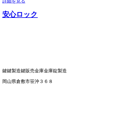
詳細を見る
安心ロック
鍵
鍵製造
鍵販売
金庫
金庫錠製造
岡山県倉敷市笹沖３６８