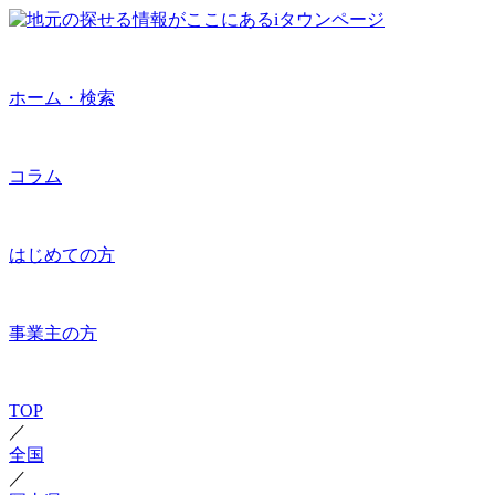
ホーム・検索
コラム
はじめての方
事業主の方
TOP
／
全国
／