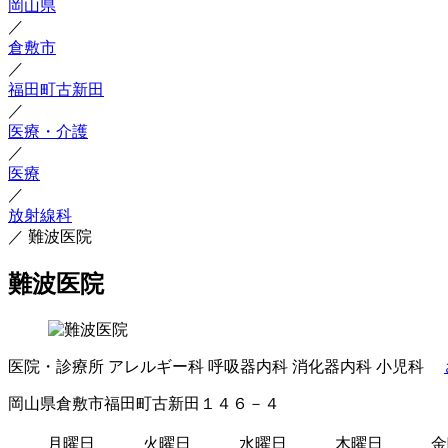
岡山県
／
倉敷市
／
福田町古新田
／
医療・介護
／
医療
／
放射線科
／
難波医院
難波医院
医院・診療所
アレルギー科
呼吸器内科
消化器内科
小児科
岡山県倉敷市福田町古新田１４６－４
月曜日
火曜日
水曜日
木曜日
金