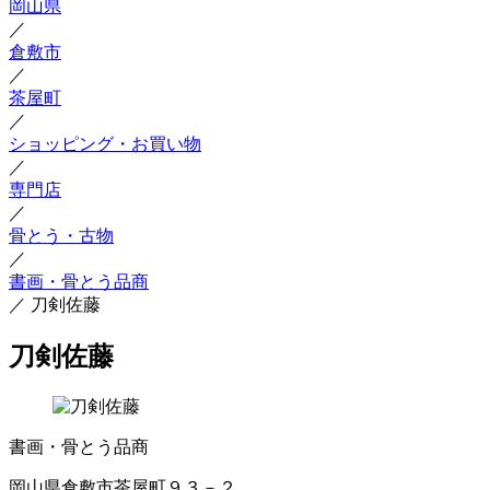
岡山県
／
倉敷市
／
茶屋町
／
ショッピング・お買い物
／
専門店
／
骨とう・古物
／
書画・骨とう品商
／
刀剣佐藤
刀剣佐藤
書画・骨とう品商
岡山県倉敷市茶屋町９３－２