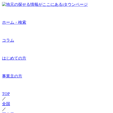
ホーム・検索
コラム
はじめての方
事業主の方
TOP
／
全国
／