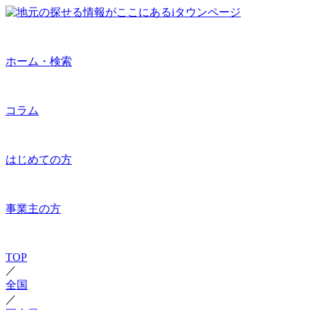
ホーム・検索
コラム
はじめての方
事業主の方
TOP
／
全国
／