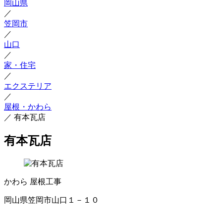
岡山県
／
笠岡市
／
山口
／
家・住宅
／
エクステリア
／
屋根・かわら
／
有本瓦店
有本瓦店
かわら
屋根工事
岡山県笠岡市山口１－１０