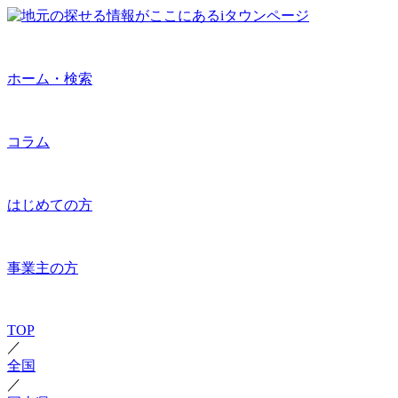
ホーム・検索
コラム
はじめての方
事業主の方
TOP
／
全国
／