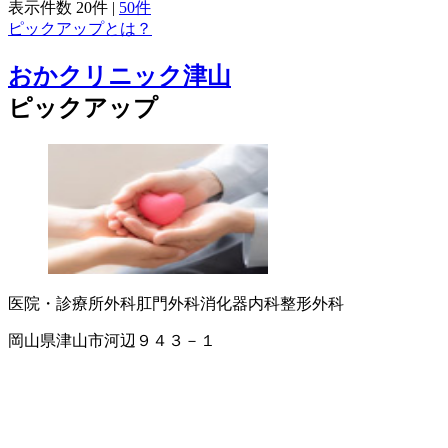
表示件数
20件
|
50件
ピックアップとは？
おかクリニック津山
ピックアップ
医院・診療所
外科
肛門外科
消化器内科
整形外科
岡山県津山市河辺９４３－１