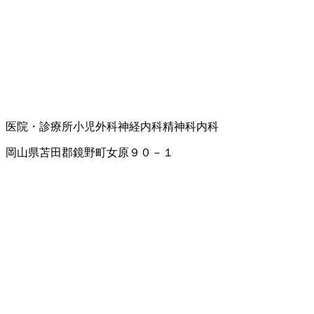
医院・診療所
小児外科
神経内科
精神科
内科
岡山県苫田郡鏡野町女原９０－１