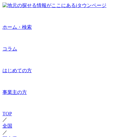
ホーム・検索
コラム
はじめての方
事業主の方
TOP
／
全国
／