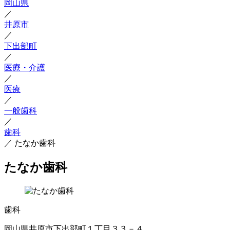
岡山県
／
井原市
／
下出部町
／
医療・介護
／
医療
／
一般歯科
／
歯科
／
たなか歯科
たなか歯科
歯科
岡山県井原市下出部町１丁目３３－４