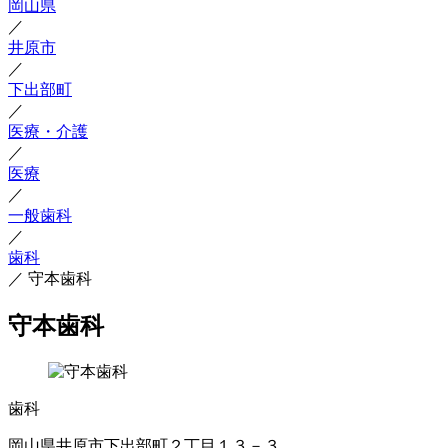
岡山県
／
井原市
／
下出部町
／
医療・介護
／
医療
／
一般歯科
／
歯科
／
守本歯科
守本歯科
歯科
岡山県井原市下出部町２丁目１３－３