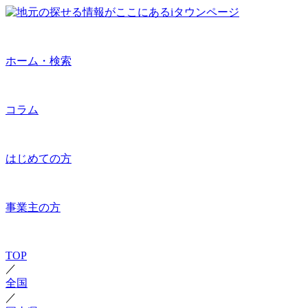
ホーム・検索
コラム
はじめての方
事業主の方
TOP
／
全国
／