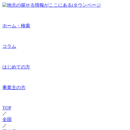
ホーム・検索
コラム
はじめての方
事業主の方
TOP
／
全国
／