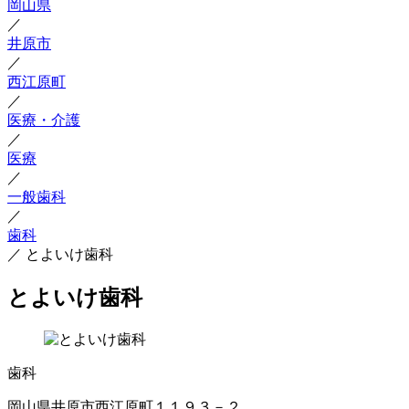
岡山県
／
井原市
／
西江原町
／
医療・介護
／
医療
／
一般歯科
／
歯科
／
とよいけ歯科
とよいけ歯科
歯科
岡山県井原市西江原町１１９３－２