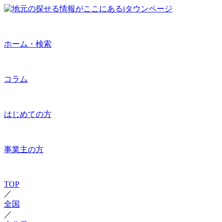
ホーム・検索
コラム
はじめての方
事業主の方
TOP
／
全国
／