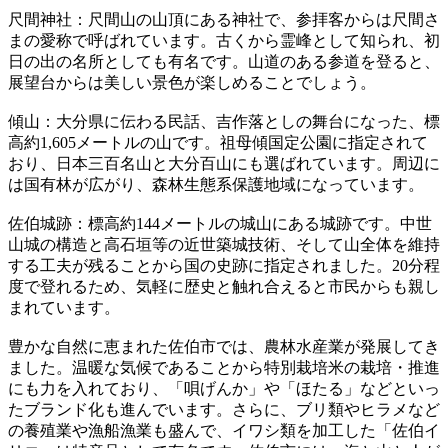
尺間神社：尺間山の山頂にある神社で、参拝客からは尺間さ
まの愛称で呼ばれています。古くから霊峰として知られ、初
日の出の名所としても有名です。山道のある参道を登ると、
展望台からは美しい景色が楽しめることでしょう。
傾山：大分県に伝わる民話、吉作落としの舞台になった、標
高約1,605メートルの山です。祖母傾国定公園に指定されて
おり、日本三百名山と大分百山にも選ばれています。周辺に
は国有林が広がり、森林生態系保護地域になっています。
佐伯城跡：標高約144メートルの城山にある城跡です。中世
山城の構造と高石垣等の近世築城技術、そして山全体を維持
する工夫が残ることから国の史跡に指定されました。20分程
度で登れるため、気軽に歴史と触れ合えると市民からも親し
まれています。
豊かな自然に恵まれた佐伯市では、農林水産業が発展してき
ました。温暖な気候であることから特別栽培米の栽培・推進
にも力を入れており、「唄げんか」や「ほたる」などといっ
たブランド化も進んでいます。さらに、ブリ類やヒラメなど
の養殖業や漁船漁業も盛んで、イワシ類を加工した「佐伯イ