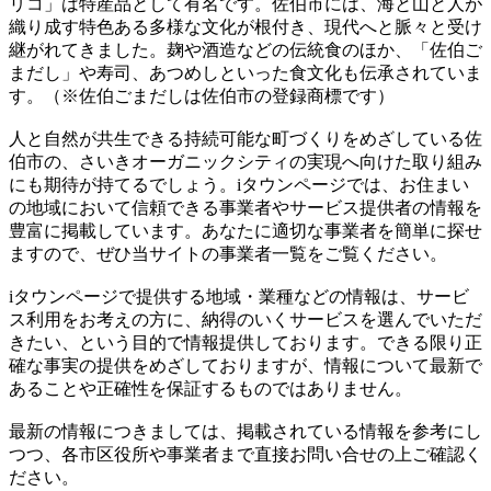
リコ」は特産品として有名です。佐伯市には、海と山と人が
織り成す特色ある多様な文化が根付き、現代へと脈々と受け
継がれてきました。麹や酒造などの伝統食のほか、「佐伯ご
まだし」や寿司、あつめしといった食文化も伝承されていま
す。（※佐伯ごまだしは佐伯市の登録商標です）
人と自然が共生できる持続可能な町づくりをめざしている佐
伯市の、さいきオーガニックシティの実現へ向けた取り組み
にも期待が持てるでしょう。iタウンページでは、お住まい
の地域において信頼できる事業者やサービス提供者の情報を
豊富に掲載しています。あなたに適切な事業者を簡単に探せ
ますので、ぜひ当サイトの事業者一覧をご覧ください。
iタウンページで提供する地域・業種などの情報は、サービ
ス利用をお考えの方に、納得のいくサービスを選んでいただ
きたい、という目的で情報提供しております。できる限り正
確な事実の提供をめざしておりますが、情報について最新で
あることや正確性を保証するものではありません。
最新の情報につきましては、掲載されている情報を参考にし
つつ、各市区役所や事業者まで直接お問い合せの上ご確認く
ださい。