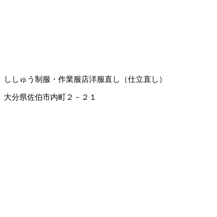
ししゅう
制服・作業服店
洋服直し（仕立直し）
大分県佐伯市内町２－２１