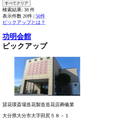
すべてクリア
検索結果:
38
件
表示件数
20件
|
50件
ピックアップとは？
功明会館
ピックアップ
貸花環
斎場
造花製造
造花店
葬儀業
大分県大分市大字田尻５８－１