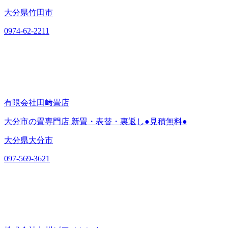
大分県竹田市
0974-62-2211
有限会社田﨑畳店
大分市の畳専門店 新畳・表替・裏返し●見積無料●
大分県大分市
097-569-3621