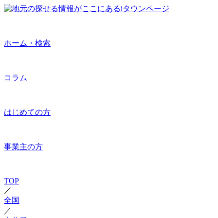
ホーム・検索
コラム
はじめての方
事業主の方
TOP
／
全国
／