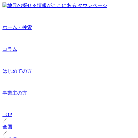
ホーム・検索
コラム
はじめての方
事業主の方
TOP
／
全国
／