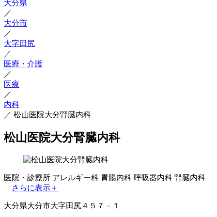
大分県
／
大分市
／
大字田尻
／
医療・介護
／
医療
／
内科
／
松山医院大分腎臓内科
松山医院大分腎臓内科
医院・診療所
アレルギー科
胃腸内科
呼吸器内科
腎臓内科
さらに表示＋
大分県大分市大字田尻４５７－１