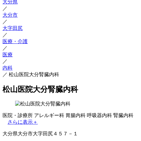
大分県
／
大分市
／
大字田尻
／
医療・介護
／
医療
／
内科
／
松山医院大分腎臓内科
松山医院大分腎臓内科
医院・診療所
アレルギー科
胃腸内科
呼吸器内科
腎臓内科
さらに表示＋
大分県大分市大字田尻４５７－１