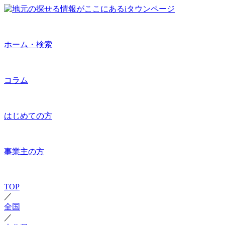
ホーム・検索
コラム
はじめての方
事業主の方
TOP
／
全国
／