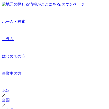
ホーム・検索
コラム
はじめての方
事業主の方
TOP
／
全国
／