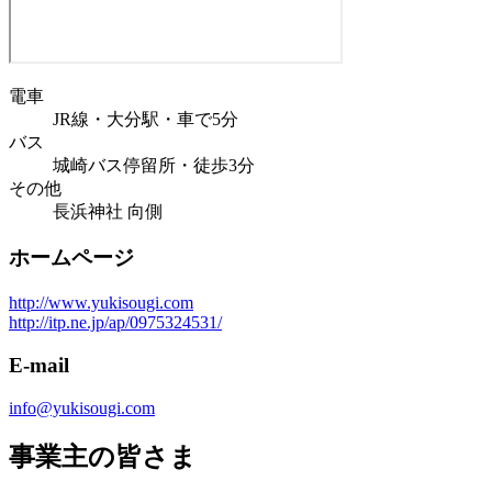
電車
JR線・大分駅・車で5分
バス
城崎バス停留所・徒歩3分
その他
長浜神社 向側
ホームページ
http://www.yukisougi.com
http://itp.ne.jp/ap/0975324531/
E-mail
info@yukisougi.com
事業主の皆さま