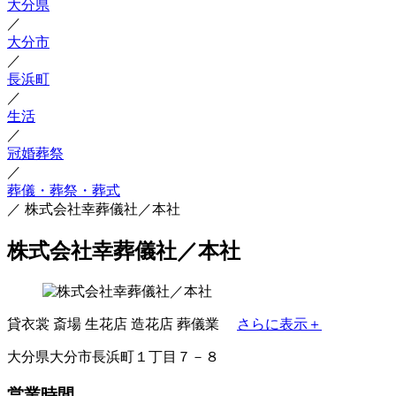
大分県
／
大分市
／
長浜町
／
生活
／
冠婚葬祭
／
葬儀・葬祭・葬式
／
株式会社幸葬儀社／本社
株式会社幸葬儀社／本社
貸衣裳
斎場
生花店
造花店
葬儀業
さらに表示＋
大分県大分市長浜町１丁目７－８
営業時間