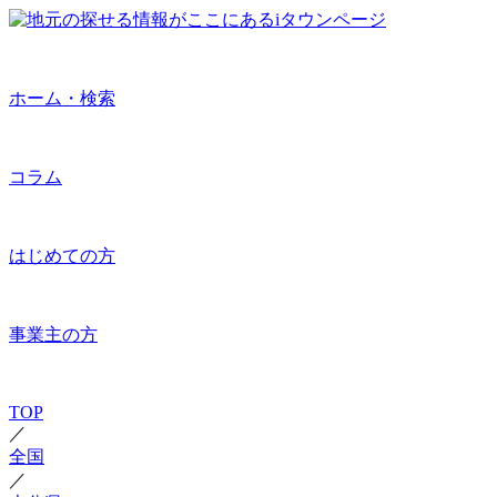
ホーム・検索
コラム
はじめての方
事業主の方
TOP
／
全国
／