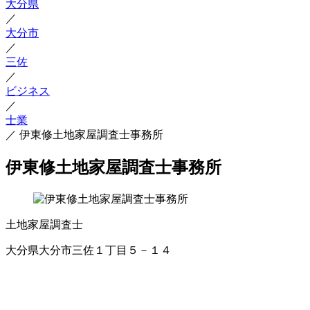
大分県
／
大分市
／
三佐
／
ビジネス
／
士業
／
伊東修土地家屋調査士事務所
伊東修土地家屋調査士事務所
土地家屋調査士
大分県大分市三佐１丁目５－１４