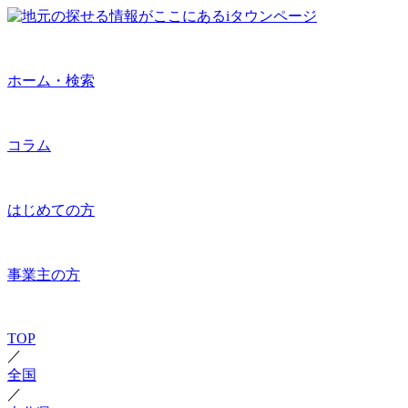
ホーム・検索
コラム
はじめての方
事業主の方
TOP
／
全国
／