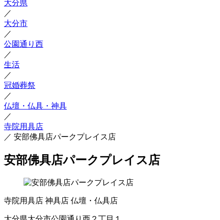
大分県
／
大分市
／
公園通り西
／
生活
／
冠婚葬祭
／
仏壇・仏具・神具
／
寺院用具店
／
安部佛具店パークプレイス店
安部佛具店パークプレイス店
寺院用具店
神具店
仏壇・仏具店
大分県大分市公園通り西２丁目１