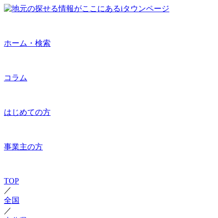
ホーム・検索
コラム
はじめての方
事業主の方
TOP
／
全国
／