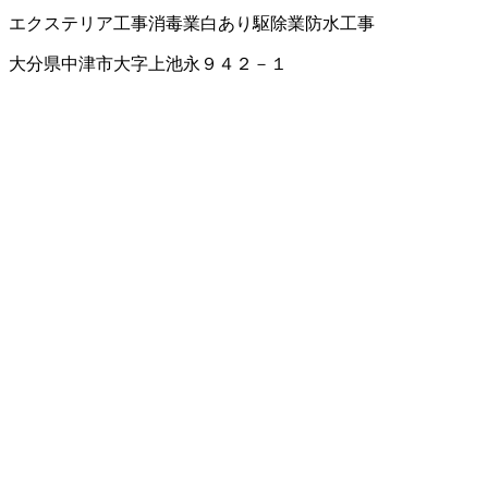
エクステリア工事
消毒業
白あり駆除業
防水工事
大分県中津市大字上池永９４２－１