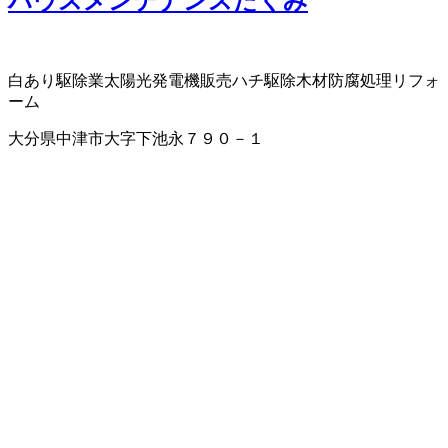
ハウスメンテナンスたくみ
白あり駆除業
太陽光発電機販売
ハチ駆除
木材防腐処理
リフォ
ーム
大分県中津市大字下池永７９０－１