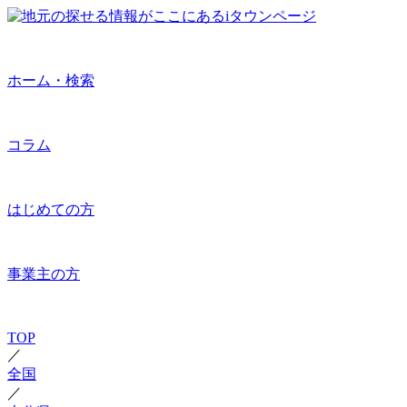
ホーム・検索
コラム
はじめての方
事業主の方
TOP
／
全国
／