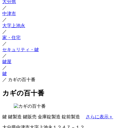
大分県
／
中津市
／
大字上池永
／
家・住宅
／
セキュリティ・鍵
／
鍵屋
／
鍵
／
カギの百十番
カギの百十番
鍵
鍵製造
鍵販売
金庫錠製造
錠前製造
さらに表示＋
大分県中津市大字上池永１２４７－１２