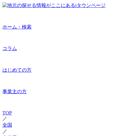
ホーム・検索
コラム
はじめての方
事業主の方
TOP
／
全国
／