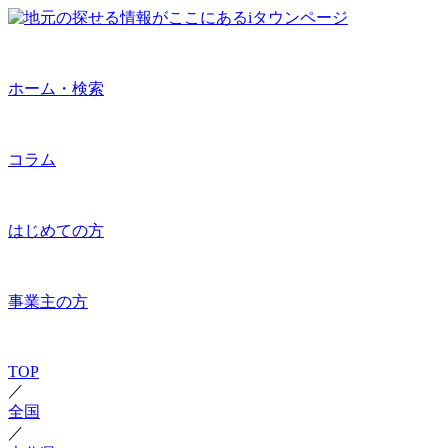
ホーム・検索
コラム
はじめての方
事業主の方
TOP
／
全国
／