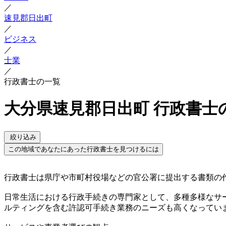
／
速見郡日出町
／
ビジネス
／
士業
／
行政書士の一覧
大分県速見郡日出町 行政書士
絞り込み
この地域であなたにあった行政書士を見つけるには
行政書士は県庁や市町村役場などの官公署に提出する書類の作
日常生活における行政手続きの専門家として、多種多様なサ
ルティングを含む許認可手続き業務のニーズも高くなってい