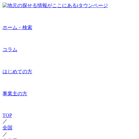
ホーム・検索
コラム
はじめての方
事業主の方
TOP
／
全国
／