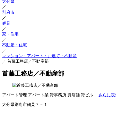
大分県
／
別府市
／
鶴見
／
家・住宅
／
不動産・住宅
／
マンション・アパート・戸建て・不動産
／
首藤工務店／不動産部
首藤工務店／不動産部
アパート管理
アパート業
貸事務所
貸店舗
貸ビル
さらに表
大分県別府市鶴見７－１