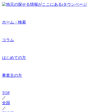
ホーム・検索
コラム
はじめての方
事業主の方
TOP
／
全国
／