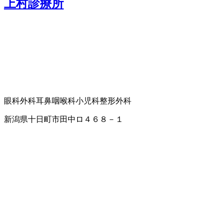
上村診療所
眼科
外科
耳鼻咽喉科
小児科
整形外科
新潟県十日町市田中ロ４６８－１