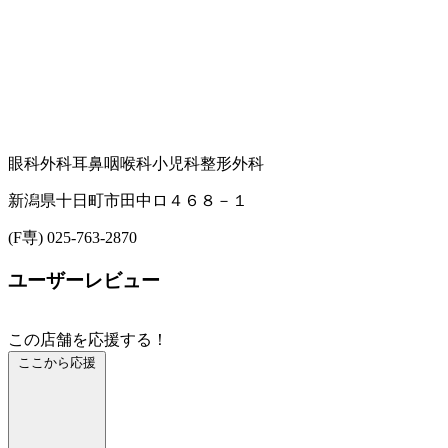
眼科
外科
耳鼻咽喉科
小児科
整形外科
新潟県十日町市田中ロ４６８－１
(F専) 025-763-2870
ユーザーレビュー
この店舗を応援する！
ここから応援