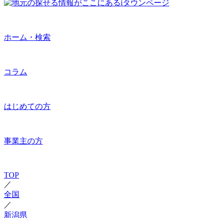
ホーム・検索
コラム
はじめての方
事業主の方
TOP
／
全国
／
新潟県