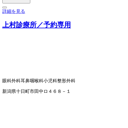
詳細を見る
上村診療所／予約専用
眼科
外科
耳鼻咽喉科
小児科
整形外科
新潟県十日町市田中ロ４６８－１