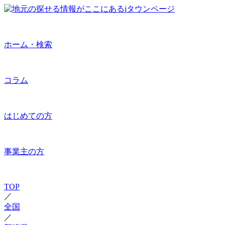
ホーム・検索
コラム
はじめての方
事業主の方
TOP
／
全国
／