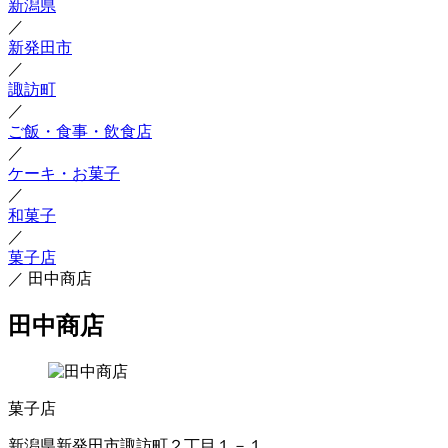
新潟県
／
新発田市
／
諏訪町
／
ご飯・食事・飲食店
／
ケーキ・お菓子
／
和菓子
／
菓子店
／
田中商店
田中商店
菓子店
新潟県新発田市諏訪町２丁目１－１