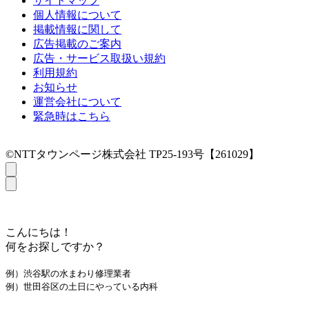
サイトマップ
個人情報について
掲載情報に関して
広告掲載のご案内
広告・サービス取扱い規約
利用規約
お知らせ
運営会社について
緊急時はこちら
©NTTタウンページ株式会社 TP25-193号【261029】
こんにちは！
何をお探しですか？
例）渋谷駅の水まわり修理業者
例）世田谷区の土日にやっている内科