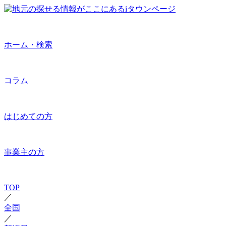
ホーム・検索
コラム
はじめての方
事業主の方
TOP
／
全国
／