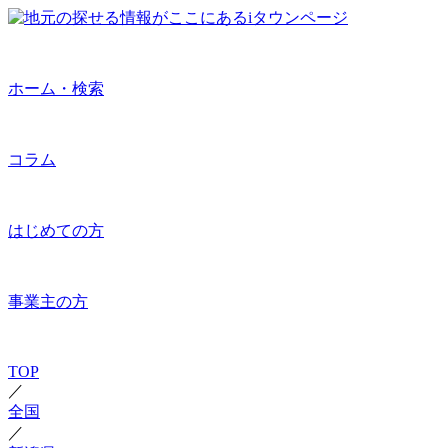
ホーム・検索
コラム
はじめての方
事業主の方
TOP
／
全国
／