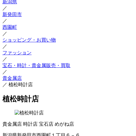
新潟県
／
新発田市
／
西園町
／
ショッピング・お買い物
／
ファッション
／
宝石・時計・貴金属販売・買取
／
貴金属店
／
植松時計店
植松時計店
貴金属店
時計店
宝石店
めがね店
新潟県新発田市西園町１丁目６－６