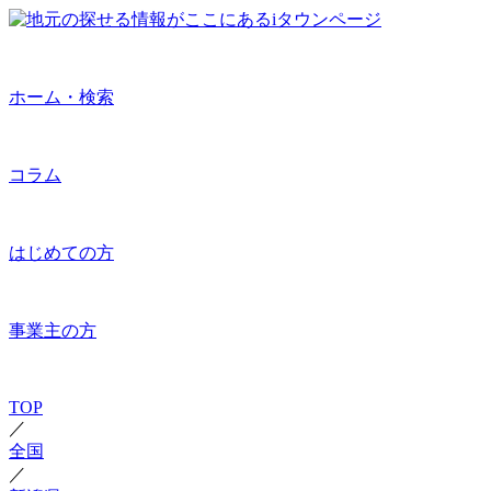
ホーム・検索
コラム
はじめての方
事業主の方
TOP
／
全国
／