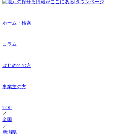
ホーム・検索
コラム
はじめての方
事業主の方
TOP
／
全国
／
新潟県