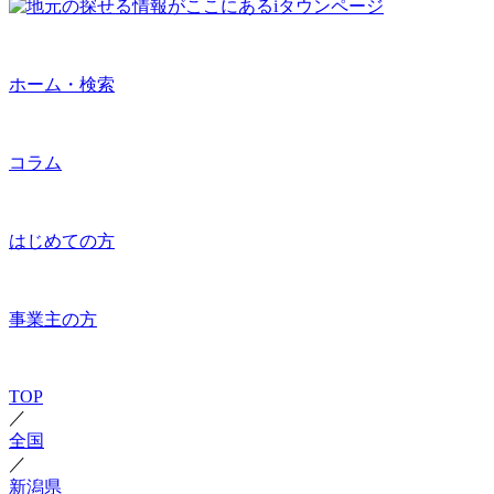
ホーム・検索
コラム
はじめての方
事業主の方
TOP
／
全国
／
新潟県