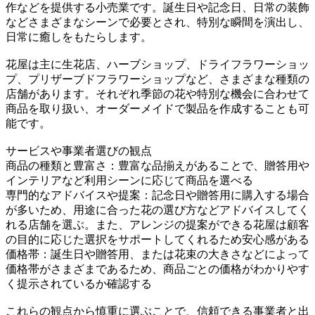
作などを提供する小売業です。誕生日や記念日、日常の装飾
などさまざまなシーンで必要とされ、特別な瞬間を演出し、
日常に癒しをもたらします。
花屋は主に生花店、ハーブショップ、ドライフラワーショッ
プ、プリザーブドフラワーショップなど、さまざまな種類の
店舗があります。それぞれ季節の花や特別な機会に合わせて
商品を取り扱い、オーダーメイドで製品を作成することも可
能です。
サービスや事業者選びの観点
商品の種類と豊富さ：豊富な品揃えがあることで、贈答用や
インテリアなど利用シーンに応じて商品を選べる
専門的なアドバイスや提案：記念日や贈答用に購入する場合
が多いため、用途に合った花の選び方などアドバイスしてく
れる店舗を選ぶ。また、アレンジの提案ができる花屋は顧客
の目的に応じた選択をサポートしてくれるため安心感がある
価格帯：誕生日や贈答用、または花束の大きさなどによって
価格帯がさまざまであるため、商品ごとの価格がわかりやす
く提示されているか確認する
これらの観点から慎重に選ぶことで、信頼できる事業者と出