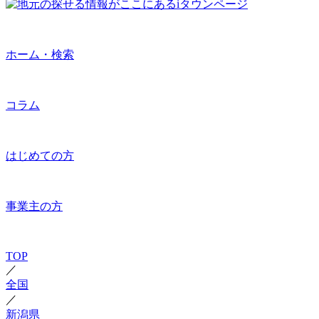
ホーム・検索
コラム
はじめての方
事業主の方
TOP
／
全国
／
新潟県