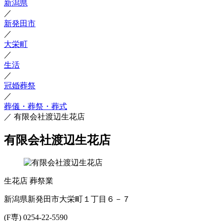
新潟県
／
新発田市
／
大栄町
／
生活
／
冠婚葬祭
／
葬儀・葬祭・葬式
／
有限会社渡辺生花店
有限会社渡辺生花店
生花店
葬祭業
新潟県新発田市大栄町１丁目６－７
(F専) 0254-22-5590