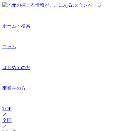
ホーム・検索
コラム
はじめての方
事業主の方
TOP
／
全国
／