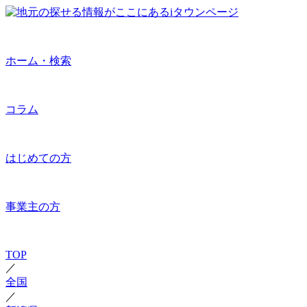
ホーム・検索
コラム
はじめての方
事業主の方
TOP
／
全国
／