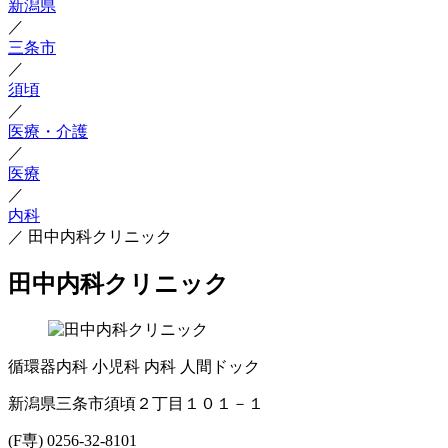
新潟県
／
三条市
／
須頃
／
医療・介護
／
医療
／
内科
／
田中内科クリニック
田中内科クリニック
循環器内科
小児科
内科
人間ドック
新潟県三条市須頃２丁目１０１－１
(F専) 0256-32-8101