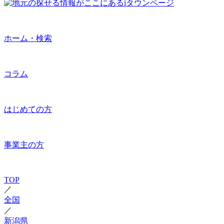
ホーム・検索
コラム
はじめての方
事業主の方
TOP
／
全国
／
新潟県