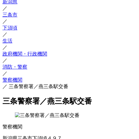
新潟県
／
三条市
／
下須頃
／
生活
／
政府機関・行政機関
／
消防・警察
／
警察機関
／
三条警察署／燕三条駅交番
三条警察署／燕三条駅交番
警察機関
新潟県三条市下須頃４９７