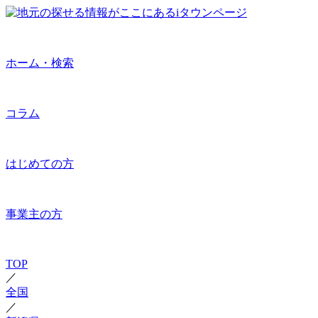
ホーム・検索
コラム
はじめての方
事業主の方
TOP
／
全国
／