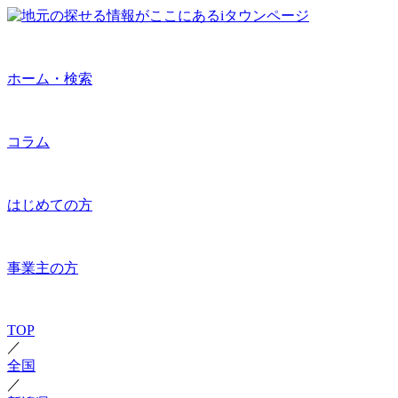
ホーム・検索
コラム
はじめての方
事業主の方
TOP
／
全国
／