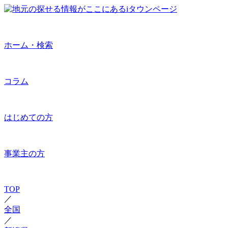
ホーム・検索
コラム
はじめての方
事業主の方
TOP
／
全国
／