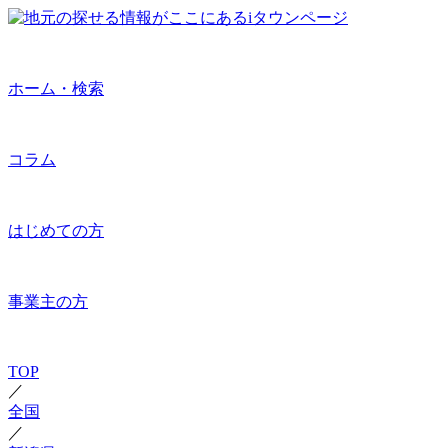
ホーム・検索
コラム
はじめての方
事業主の方
TOP
／
全国
／