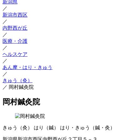
新潟県
／
新潟市西区
／
内野西が丘
／
医療・介護
／
ヘルスケア
／
あん摩・はり・きゅう
／
きゅう（灸）
／
岡村鍼灸院
岡村鍼灸院
きゅう（灸）
はり（鍼）
はり・きゅう（鍼・灸）
新潟県新潟市西区内野西が丘２丁目５－３