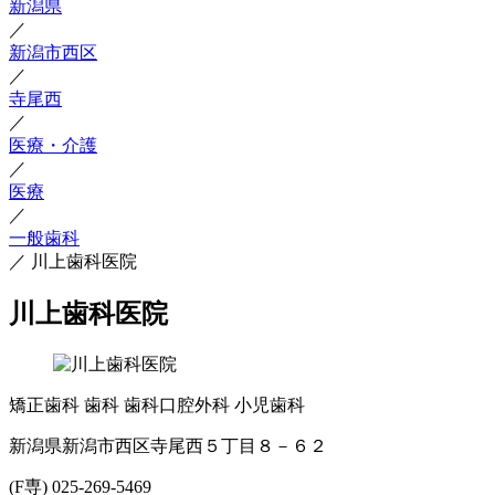
新潟県
／
新潟市西区
／
寺尾西
／
医療・介護
／
医療
／
一般歯科
／
川上歯科医院
川上歯科医院
矯正歯科
歯科
歯科口腔外科
小児歯科
新潟県新潟市西区寺尾西５丁目８－６２
(F専) 025-269-5469