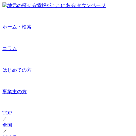
ホーム・検索
コラム
はじめての方
事業主の方
TOP
／
全国
／