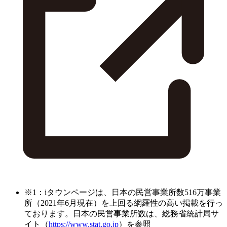
※1：iタウンページは、日本の民営事業所数516万事業
所（2021年6月現在）を上回る網羅性の高い掲載を行っ
ております。日本の民営事業所数は、総務省統計局サ
イト（
https://www.stat.go.jp
）を参照