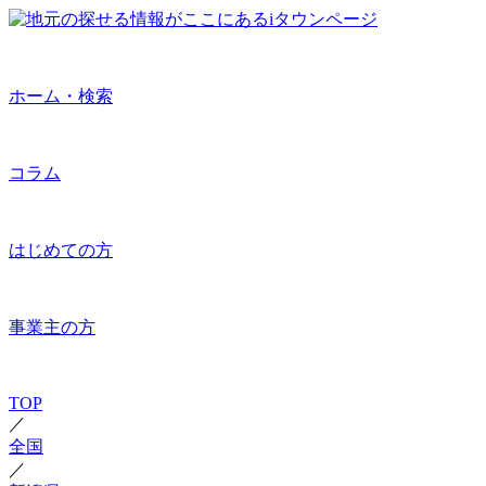
ホーム・検索
コラム
はじめての方
事業主の方
TOP
／
全国
／