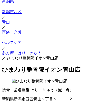
新潟県
／
新潟市西区
／
青山
／
医療・介護
／
ヘルスケア
／
あん摩・はり・きゅう
／
ひまわり整骨院イオン青山店
ひまわり整骨院イオン青山店
接骨・柔道整復
はり・きゅう（鍼・灸）
新潟県新潟市西区青山２丁目５－１－２Ｆ