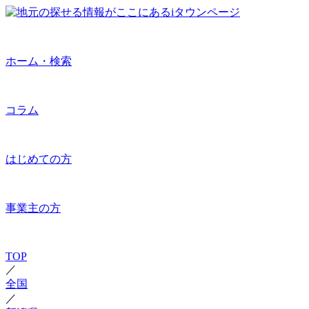
ホーム・検索
コラム
はじめての方
事業主の方
TOP
／
全国
／