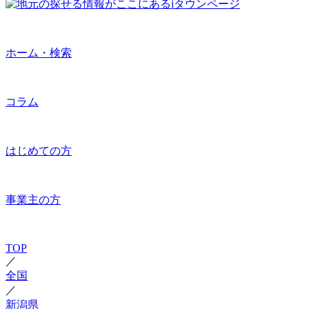
ホーム・検索
コラム
はじめての方
事業主の方
TOP
／
全国
／
新潟県